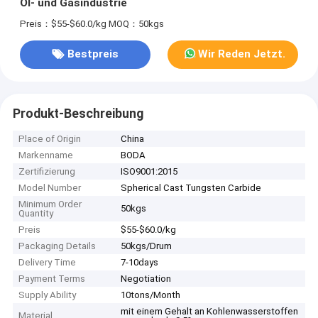
Öl- und Gasindustrie
Preis：$55-$60.0/kg
MOQ：50kgs
Bestpreis
Wir Reden Jetzt.
Produkt-Beschreibung
Place of Origin
China
Markenname
BODA
Zertifizierung
ISO9001:2015
Model Number
Spherical Cast Tungsten Carbide
Minimum Order
50kgs
Quantity
Preis
$55-$60.0/kg
Packaging Details
50kgs/Drum
Delivery Time
7-10days
Payment Terms
Negotiation
Supply Ability
10tons/Month
mit einem Gehalt an Kohlenwasserstoffen
Material