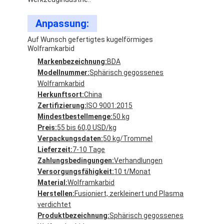
Anpassung:
Auf Wunsch gefertigtes kugelförmiges
Wolframkarbid
Markenbezeichnung:
BDA
Modellnummer:
Sphärisch gegossenes
Wolframkarbid
Herkunftsort:
China
Zertifizierung:
ISO 9001:2015
Mindestbestellmenge:
50 kg
Preis:
55 bis 60,0 USD/kg
Verpackungsdaten:
50 kg/Trommel
Lieferzeit:
7-10 Tage
Zahlungsbedingungen:
Verhandlungen
Versorgungsfähigkeit:
10 t/Monat
Material:
Wolframkarbid
Herstellen:
Fusioniert, zerkleinert und Plasma
verdichtet
Produktbezeichnung:
Sphärisch gegossenes