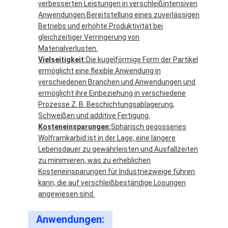
verbesserten Leistungen in verschleißintensiven
Wolframmetallpulver
Anwendungen.Bereitstellung eines zuverlässigen
Betriebs und erhöhte Produktivität bei
Hartmetall-Kugel
gleichzeitiger Verringerung von
Materialverlusten.
Hartmetall-Pulver
Vielseitigkeit:
Die kugelförmige Form der Partikel
ermöglicht eine flexible Anwendung in
Schweißensstangen
verschiedenen Branchen und Anwendungen und
ermöglicht ihre Einbeziehung in verschiedene
Laserplattenpulver
Prozesse.Z. B. Beschichtungsablagerung,
Schweißen und additive Fertigung.
Keramisches Oxid-Pulver
Kosteneinsparungen:
Sphärisch gegossenes
Wolframkarbid ist in der Lage, eine längere
Niedriges Legierungspulver des Nickels
Lebensdauer zu gewährleisten und Ausfallzeiten
zu minimieren, was zu erheblichen
Kosteneinsparungen für Industriezweige führen
kann, die auf verschleißbeständige Lösungen
angewiesen sind.
Anwendungen: