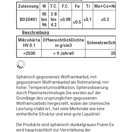
Zulassung
W
T.C.
F.C.
Fe
Ti
Mo+Co+
Ni
Die
95
3.8
BD20
401
bis
bis
≤
0.0
8
≤
0.
1
≤
0.
2
≤
0.
1
≤
≤
0.
5
96
4.
2
Beschreibung
Mikrohärte
Offensichtlich
Dichte
Schmelzen
Schlechte
P
HV 0.1
in g/cm3
>
2500
> 9 Jahre0
2525
Sphärisch gegossenes Wolframkarbid, mit
gegossenem Wolframkarbid als Rohmaterial, mit
hoher Temperaturmodifikation, Spheroidisierung
durch Plasmatechnologie,Sie werden auf der
Grundlage des ursprünglichen gegossenen
Wolframcarbids hergestellt, wobei die chemische
Leistung stabil ist., hat viele Merkmale wie eine
einheitliche Struktur und eine gute Liquidität.
Die Produkte sind sphärisch-dunkelgraues Pulver.Es
wird hauptsächlich zur Verstärkung der