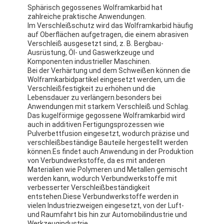
Sphärisch gegossenes Wolframkarbid hat
zahlreiche praktische Anwendungen.
Im Verschleißschutz wird das Wolframkarbid häufig
auf Oberflächen aufgetragen, die einem abrasiven
Verschleiß ausgesetzt sind, z. B. Bergbau-
Ausrüstung, Öl- und Gaswerkzeuge und
Komponenten industrieller Maschinen.
Bei der Verhärtung und dem Schweißen können die
Wolframkarbidpartikel eingesetzt werden, um die
Verschleißfestigkeit zu erhöhen und die
Lebensdauer zu verlängern.besonders bei
Anwendungen mit starkem Verschleiß und Schlag.
Das kugelförmige gegossene Wolframkarbid wird
auch in additiven Fertigungsprozessen wie
Pulverbettfusion eingesetzt, wodurch präzise und
verschleißbeständige Bauteile hergestellt werden
können.Es findet auch Anwendung in der Produktion
von Verbundwerkstoffe, da es mit anderen
Materialien wie Polymeren und Metallen gemischt
werden kann, wodurch Verbundwerkstoffe mit
verbesserter Verschleißbeständigkeit
entstehen.Diese Verbundwerkstoffe werden in
vielen Industriezweigen eingesetzt, von der Luft-
und Raumfahrt bis hin zur Automobilindustrie und
Werkzeugindustrie..