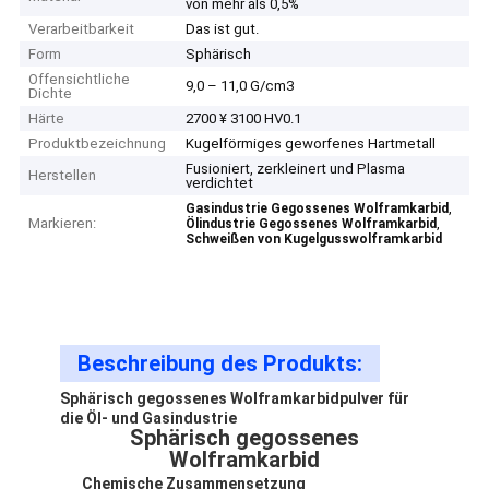
von mehr als 0,5%
Verarbeitbarkeit
Das ist gut.
Form
Sphärisch
Offensichtliche
9,0 – 11,0 G/cm3
Dichte
Härte
2700 ¥ 3100 HV0.1
Produktbezeichnung
Kugelförmiges geworfenes Hartmetall
Fusioniert, zerkleinert und Plasma
Herstellen
verdichtet
,
Gasindustrie Gegossenes Wolframkarbid
Markieren:
,
Ölindustrie Gegossenes Wolframkarbid
Schweißen von Kugelgusswolframkarbid
Beschreibung des Produkts:
Sphärisch gegossenes Wolframkarbidpulver für
die Öl- und Gasindustrie
Sphärisch gegossenes
Wolframkarbid
Chemische Zusammensetzung