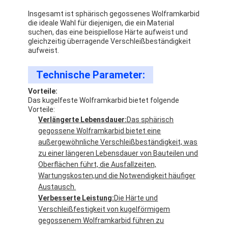
Werksbesichtigung
Insgesamt ist sphärisch gegossenes Wolframkarbid
die ideale Wahl für diejenigen, die ein Material
Qualitätskontrolle
suchen, das eine beispiellose Härte aufweist und
gleichzeitig überragende Verschleißbeständigkeit
aufweist.
Kontakt mit uns
Technische Parameter:
Wir Reden Jetzt.
Vorteile:
Das kugelfeste Wolframkarbid bietet folgende
Vorteile:
Verlängerte Lebensdauer:
Das sphärisch
Geworfenes Hartmetall-Pulver
gegossene Wolframkarbid bietet eine
außergewöhnliche Verschleißbeständigkeit, was
Makrohartmetall-Pulver
zu einer längeren Lebensdauer von Bauteilen und
Oberflächen führt, die Ausfallzeiten,
Kugelförmiges geworfenes Hartmetall
Wartungskosten,und die Notwendigkeit häufiger
Austausch.
Thermische Spray-Pulver
Verbesserte Leistung:
Die Härte und
Verschleißfestigkeit von kugelförmigem
Nickel-Chrom-Pulver
gegossenem Wolframkarbid führen zu