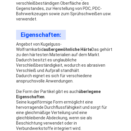
verschleißbeständigen Oberfläche des
Gegenstandes, zur Herstellung von PDC, PDC-
Bohrwerkzeugen sowie zum Sprühschweißen usw.
verwendet.
Eigenschaften:
Angebot von Kugelguss-
Wolframkarbid
außergewöhnliche Härte
Das gehört
zu den härtesten Materialien auf dem Markt.
Dadurch besitzt es unglaubliche
Verschleißbeständigkeit, wodurch es abrasiven
Verschleiß und Aufprall standhält.
Dadurch eignet es sich für verschiedene
anspruchsvolle Anwendungen.
Die Form der Partikel gibt es auch
überlegene
Eigenschaften
.
Zu Hause
Seine kugelförmige Form ermöglicht eine
hervorragende Durchflussfähigkeit und sorgt für
Produkte
eine gleichmäßige Verteilung und eine
gleichbleibende Abdeckung, wenn sie als
Beschichtung verwendet oder in
Über uns
Verbundwerkstoffe integriert wird.