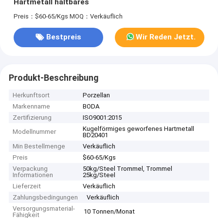
Hartmetall haltbares
Preis：$60-65/Kgs
MOQ：Verkäuflich
Bestpreis
Wir Reden Jetzt.
Produkt-Beschreibung
Herkunftsort
Porzellan
Markenname
BODA
Zertifizierung
ISO9001:2015
Kugelförmiges geworfenes Hartmetall
Modellnummer
BD20401
Min Bestellmenge
Verkäuflich
Preis
$60-65/Kgs
Verpackung
50kg/Steel Trommel, Trommel
Informationen
25kg/Steel
Lieferzeit
Verkäuflich
Zahlungsbedingungen
Verkäuflich
Versorgungsmaterial-
10 Tonnen/Monat
Fähigkeit