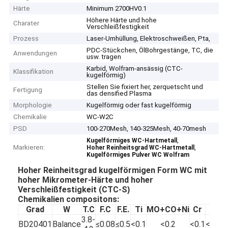
Härte
Minimum 2700HV0.1
Höhere Härte und hohe
Charater
Verschleißfestigkeit
Prozess
Laser-Umhüllung, Elektroschweißen, Pta,
PDC-Stückchen, ÖlBohrgestänge, TC, die
Anwendungen
usw. tragen
Karbid, Wolfram-ansässig (CTC-
Klassifikation
kugelförmig)
Stellen Sie fixiert her, zerquetscht und
Fertigung
das densified Plasma
Morphologie
Kugelförmig oder fast kugelförmig
Chemikalie
WC-W2C
PSD
100-270Mesh, 140-325Mesh, 40-70mesh
,
Kugelförmiges WC-Hartmetall
Markieren:
,
Hoher Reinheitsgrad WC-Hartmetall
Kugelförmiges Pulver WC Wolfram
Hoher Reinheitsgrad kugelförmigen Form WC mit
hoher Mikrometer-Härte und hoher
Verschleißfestigkeit
(CTC-S
)
Chemikalien compositons:
Grad
W
T.C
F.C
F.E.
Ti
MO+CO+Ni
Cr
VI
3.8-
BD20401
Balance
≤0.08
≤0.5
<0.1
<0.2
<0.1
<0.05