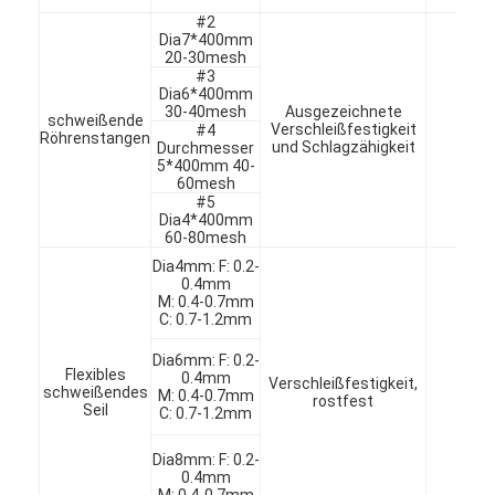
#2
Dia7*400mm
20-30mesh
#3
Dia6*400mm
30-40mesh
Ausgezeichnete
schweißende
Verschleißfestigkeit
Sc
#4
Röhrenstangen
und Schlagzähigkeit
Durchmesser
5*400mm 40-
60mesh
#5
Dia4*400mm
60-80mesh
Dia4mm: F: 0.2-
0.4mm
M: 0.4-0.7mm
C: 0.7-1.2mm
Dia6mm: F: 0.2-
Flexibles
0.4mm
Verschleißfestigkeit,
Oxy
schweißendes
M: 0.4-0.7mm
rostfest
Sc
Seil
C: 0.7-1.2mm
Dia8mm: F: 0.2-
0.4mm
M: 0.4-0.7mm