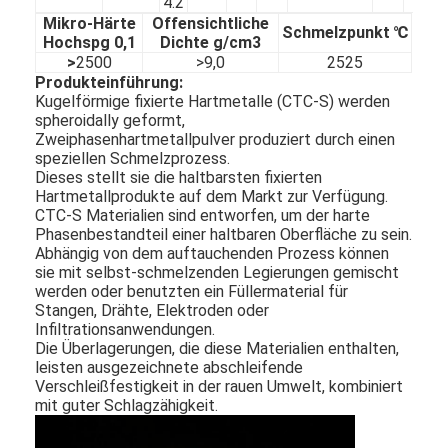
4.2
Mikro-Härte
Offensichtliche
Schmelzpunkt ℃
Hochspg 0,1
Dichte g/cm3
>
2500
>9,0
2525
Produkteinführung:
Kugelförmige fixierte Hartmetalle (CTC-S) werden
spheroidally geformt,
Zweiphasenhartmetallpulver produziert durch einen
speziellen Schmelzprozess.
Dieses stellt sie die haltbarsten fixierten
Hartmetallprodukte auf dem Markt zur Verfügung.
CTC-S Materialien sind entworfen, um der harte
Phasenbestandteil einer haltbaren Oberfläche zu sein.
Abhängig von dem auftauchenden Prozess können
sie mit selbst-schmelzenden Legierungen gemischt
werden oder benutzten ein Füllermaterial für
Stangen, Drähte, Elektroden oder
Infiltrationsanwendungen.
Die Überlagerungen, die diese Materialien enthalten,
leisten ausgezeichnete abschleifende
Verschleißfestigkeit in der rauen Umwelt, kombiniert
mit guter Schlagzähigkeit.