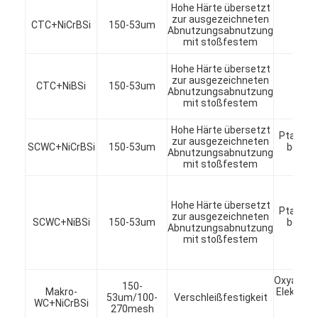
Hohe Härte übersetzt
zur ausgezeichneten
CTC+NiCrBSi
150-53um
Abnutzungsabnutzung
mit stoßfestem
Hohe Härte übersetzt
zur ausgezeichneten
CTC+NiBSi
150-53um
Abnutzungsabnutzung
mit stoßfestem
Hohe Härte übersetzt
Pta, Las
zur ausgezeichneten
SCWC+NiCrBSi
150-53um
beten u
Abnutzungsabnutzung
Spra
mit stoßfestem
Hohe Härte übersetzt
Pta, Las
zur ausgezeichneten
SCWC+NiBSi
150-53um
beten u
Abnutzungsabnutzung
Spra
mit stoßfestem
Oxyacety
150-
Makro-
Elektros
53um/100-
Verschleißfestigkeit
WC+NiCrBSi
270mesh
Um