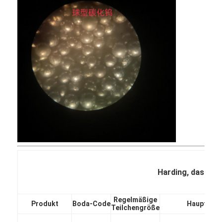
Zu Hause
Harding, das Mate
Produkte
Regelmäßige
Produkt
Boda-Code
Hauptleis
Teilchengröße
Über uns