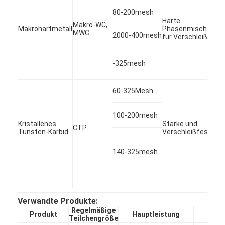
Wolframmetallpulver
80-200mesh
Harte
Makro-WC,
Hartmetall-Kugel
Makrohartmetall
Phasenmischungs
MWC
2000-400mesh
für Verschleißfesti
Hartmetall-Pulver
-325mesh
Schweißensstangen
60-325Mesh
Laserplattenpulver
100-200mesh
Keramisches Oxid-Pulver
Kristallenes
Stärke und
CTP
Tunsten-Karbid
Verschleißfestigke
Niedriges Legierungspulver des Nickels
140-325mesh
140-325mesh
Abnutzung der hoh
Verwandte Produkte:
Chrom-Karbid
Cr3C2
Temperatur, Oxidat
Regelmäßige
Korrosionsbeständi
Produkt
Hauptleistung
Sprü
Teilchengröße
325-5um