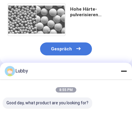
Hohe Härte-
pulverisieren
kugelförmiges Form
WC-Hartmetall
haltbares
Gespräch
Lubby
Empfohlene Produkte
8:55 PM
Good day, what product are you looking for?