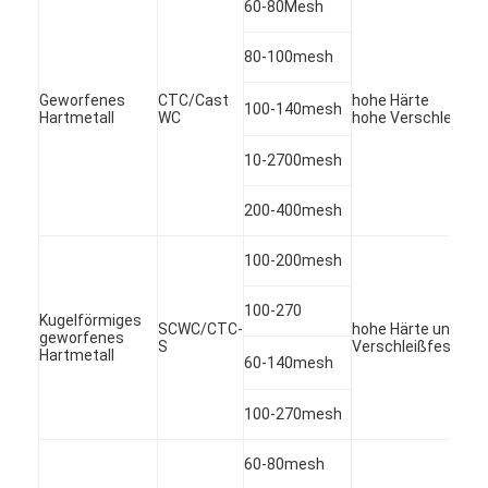
60-80Mesh
Werksbesichtigung
80-100mesh
Qualitätskontrolle
Geworfenes
CTC/Cast
hohe Härte
100-140mesh
Kontakt mit uns
Hartmetall
WC
hohe Verschleißfest
10-2700mesh
Wir Reden Jetzt.
200-400mesh
100-200mesh
Geworfenes Hartmetall-Pulver
Makrohartmetall-Pulver
100-270
Kugelförmiges
SCWC/CTC-
hohe Härte und ho
geworfenes
S
Verschleißfestigkei
Hartmetall
Kugelförmiges geworfenes Hartmetall
60-140mesh
Thermische Spray-Pulver
100-270mesh
Nickel-Chrom-Pulver
60-80mesh