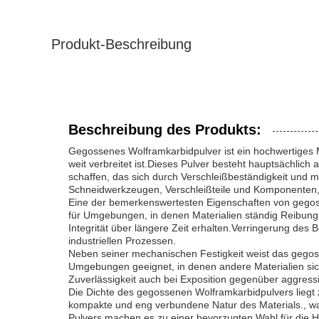
Produkt-Beschreibung
Beschreibung des Produkts:
Gegossenes Wolframkarbidpulver ist ein hochwertiges 
weit verbreitet ist.Dieses Pulver besteht hauptsächlich
schaffen, das sich durch Verschleißbeständigkeit und 
Schneidwerkzeugen, Verschleißteile und Komponenten, 
Eine der bemerkenswertesten Eigenschaften von gegoss
für Umgebungen, in denen Materialien ständig Reibung a
Integrität über längere Zeit erhalten.Verringerung des
industriellen Prozessen.
Neben seiner mechanischen Festigkeit weist das gegos
Umgebungen geeignet, in denen andere Materialien sich
Zuverlässigkeit auch bei Exposition gegenüber aggres
Die Dichte des gegossenen Wolframkarbidpulvers liegt zw
kompakte und eng verbundene Natur des Materials., was
Pulvers machen es zu einer bevorzugten Wahl für die 