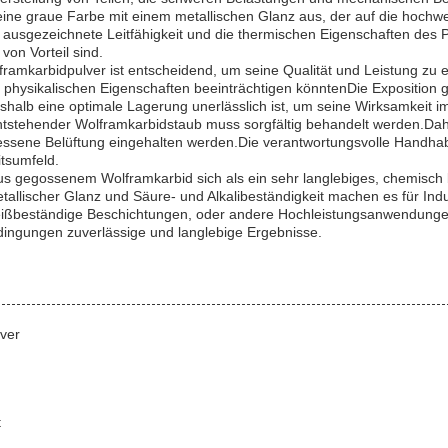
seine graue Farbe mit einem metallischen Glanz aus, der auf die hoch
e ausgezeichnete Leitfähigkeit und die thermischen Eigenschaften des P
von Vorteil sind.
arbidpulver ist entscheidend, um seine Qualität und Leistung zu erha
physikalischen Eigenschaften beeinträchtigen könntenDie Exposition 
alb eine optimale Lagerung unerlässlich ist, um seine Wirksamkeit im 
 entstehender Wolframkarbidstaub muss sorgfältig behandelt werden.Da
ene Belüftung eingehalten werden.Die verantwortungsvolle Handhabu
itsumfeld.
gegossenem Wolframkarbid sich als ein sehr langlebiges, chemisch b
tallischer Glanz und Säure- und Alkalibeständigkeit machen es für Indu
hleißbeständige Beschichtungen, oder andere Hochleistungsanwendungen
ngungen zuverlässige und langlebige Ergebnisse.
ver
t