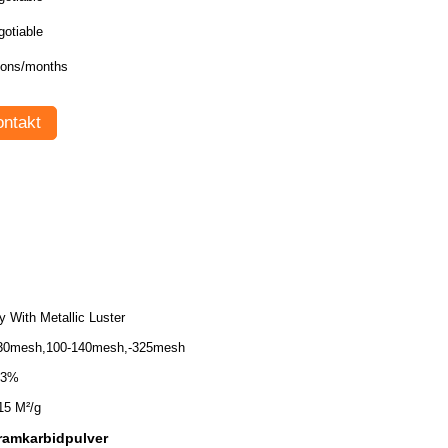
gotiable
tons/months
ntakt
y With Metallic Luster
30mesh,100-140mesh,-325mesh
.3%
 15 M²/g
framkarbidpulver