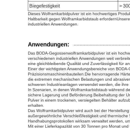
Biegefestigkeit
> 30
Dieses Wolframkarbidpulver ist ein hochwertiges Produkt
Haltbarkeit gegen Wolframkarbidstaub erfordernUnsere
industriellen Anwendungen.
Anwendungen:
Das BODA-Gegossenwolframkarbidpulver ist ein hochwer
verschiedenen industriellen Anwendungen weit verbreite
eine gleichbleibende Qualität und Zuverlässigkeit für 
Einer der wichtigsten Anwendungsbereiche von BODA-G
Präzisionsmaschinenbauteilen.Die hervorragende Härte
die extremen mechanischen Belastungen und abrasiven
schweren Industrieanlagen verwendet werden, die ihre
In Szenarien, in denen Wolframkarbidstaub während de
sichere Lagerung und Beförderung.Beibehaltung der Un
Pulver in einem trockenen, versiegelten Behälter aufzu
erhalten.
Das Wolframkarbidpulver wird auch bei der Herstellung 
außergewöhnliche Verschleißfestigkeit und thermische 
Handhabungsprotokollen wirksam verwaltet werden, um
Mit einer Lieferkapazität von 30 Tonnen pro Monat und