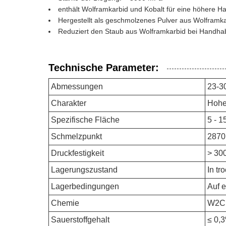
enthält Wolframkarbid und Kobalt für eine höhere Hal
Hergestellt als geschmolzenes Pulver aus Wolframkar
Reduziert den Staub aus Wolframkarbid bei Handha
Technische Parameter:
Abmessungen
23-3
Charakter
Hohe
Spezifische Fläche
5 - 1
Schmelzpunkt
2870
Druckfestigkeit
> 30
Lagerungszustand
In tr
Lagerbedingungen
Auf e
Chemie
W2C
Sauerstoffgehalt
≤ 0,