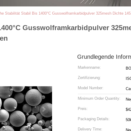
e Stabilität Stabil Bis 1400°C Gusswolframkarbidpulver 325mesh Dichte 145
s 1400°C Gusswolframkarbidpulver 325m
gen
Grundlegende Infor
Markenname:
B
Zertifizierung:
IS
Model Number:
Ca
Minimum Order Quantity:
Ne
Preis:
$4
Packaging Details:
50
Delivery Time:
Ne