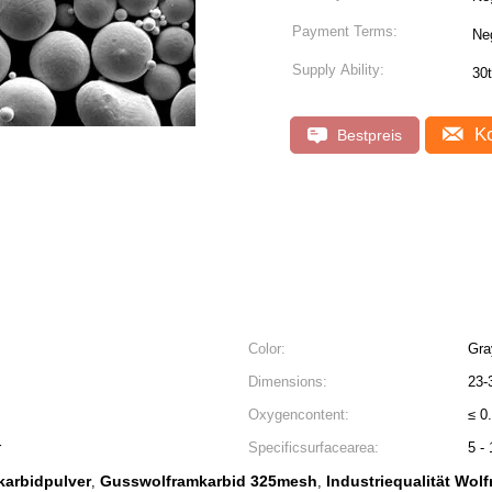
Payment Terms:
Ne
Supply Ability:
30
Ko
Bestpreis
Color:
Gra
Dimensions:
23-
Oxygencontent:
≤ 0
r
Specificsurfacearea:
5 -
arbidpulver
Gusswolframkarbid 325mesh
Industriequalität Wol
,
,