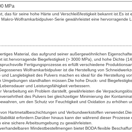
00 MPa
, das für seine hohe Härte und Verschleißfestigkeit bekannt ist.Es ist
 Makro-Wolframkarbidpulver-Serie gewährleistet eine hervorragende Le
tiges Material, das aufgrund seiner außergewöhnlichen Eigenschaften
t ist.hervorragende Biegefestigkeit (> 3000 MPa), und hohe Dichte (14
anspruchsvolle Fertigungsprozesse.es erfüllt verschiedene Produktions
egossenes Wolframkarbidpulver ist die Herstellung von Schneidwerkz
 und Langlebigkeit des Pulvers machen es ideal für die Herstellung
 Umgebungen standhalten müssen.Die hohe Druck- und Biegefestigkeit
 Lebensdauer und Leistungsfähigkeit verbessern.
r Verarbeitung ein Problem darstellt, gewährleisten die Verpackung
versehrtheit des Pulvers bei gleichzeitiger Minimierung der Kontamin
bewahren, um den Schutz vor Feuchtigkeit und Oxidation zu erhöhen und
von Hartmetallbeschichtungen und Verbundwerkstoffen verwendet.Dieses
Stabilität erfordern.Darüber hinaus kann der während dieser Prozess
 eine sichere Arbeitsumgebung zu gewährleisten.
 verhandelbaren Mindestbestellmengen bietet BODA flexible Beschaffu