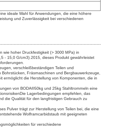
 eine ideale Wahl für Anwendungen, die eine höhere
istung und Zuverlässigkeit bei verschiedenen
 wie hoher Druckfestigkeit (> 3000 MPa) in
,5 - 15,0 G/cm3).2015, dieses Produkt gewährleistet
anforderungen.
eugen, verschleißbeständigen Teilen und
 von Bohrstücken, Fräsmaschinen und Bergbauwerkzeuge,
 ermöglicht die Herstellung von Komponenten, die in
slösungen von BODA®50kg und 25kg Stahltrommeln eine
ationsrisikenDie Lagerbedingungen empfehlen, das
 die Qualität für den langfristigen Gebrauch zu
 Pulver trägt zur Herstellung von Teilen bei, die eine
e entstehende Wolframcarbidstaub mit geeigneten
ngsmöglichkeiten für verschiedene