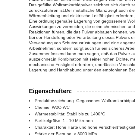
Das gefüllte Wolframkarbidpulver zeichnet sich durch 
zurückzuführen ist.Der metallische Glanz zeigt auch di
Wärmeableitung und elektrische Leitfähigkeit erfordern, 
Eine ordnungsgemäße Lagerung von gegossenem Wolframk
Auswirkungen zu vermeiden, die seine chemischen und 
Reaktionen führen, die das Pulver abbauen können, wesh
Bei der Herstellung oder Verarbeitung dieses Pulvers
Verwendung von Schutzausrüstungen und eine angemess
Arbeitnehmer, sondern sorgt auch für ein sicheres Arbe
Zusammenfassend kann man sagen, daß das Pulver aus 
auszeichnet.in Kombination mit seiner hohen Dichte, me
mechanische Festigkeit erfordern, unerlässlich.Versc
Lagerung und Handhabung unter den empfohlenen Bedi
Eigenschaften:
Produktbezeichnung: Gegossenes Wolframkarbidpul
Chemie: W2C-WC
Wärmestabilität: Stabil bis zu 1400°C
Partikelgröße: 1 - 10 Mikronen
Charakter: Hohe Härte und hohe Verschleißfestigkei
Stärke der Biegung: > 3000 MPa