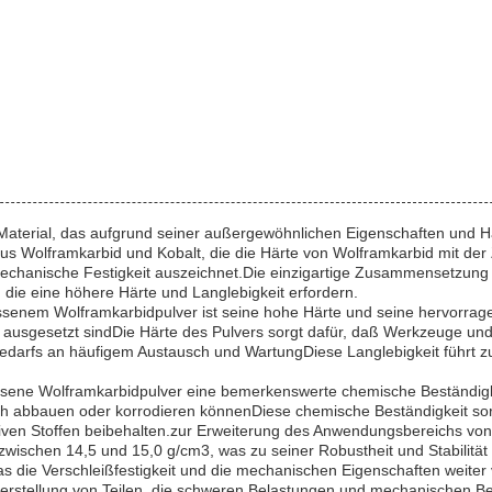
Material, das aufgrund seiner außergewöhnlichen Eigenschaften und Ha
 aus Wolframkarbid und Kobalt, die die Härte von Wolframkarbid mit der 
mechanische Festigkeit auszeichnet.Die einzigartige Zusammensetzung m
die eine höhere Härte und Langlebigkeit erfordern.
enem Wolframkarbidpulver ist seine hohe Härte und seine hervorragen
usgesetzt sindDie Härte des Pulvers sorgt dafür, daß Werkzeuge und au
 Bedarfs an häufigem Austausch und WartungDiese Langlebigkeit führt zu
sene Wolframkarbidpulver eine bemerkenswerte chemische Beständigke
 abbauen oder korrodieren könnenDiese chemische Beständigkeit sorgt
siven Stoffen beibehalten.zur Erweiterung des Anwendungsbereichs von
ischen 14,5 und 15,0 g/cm3, was zu seiner Robustheit und Stabilität be
 die Verschleißfestigkeit und die mechanischen Eigenschaften weiter 
Herstellung von Teilen, die schweren Belastungen und mechanischen B