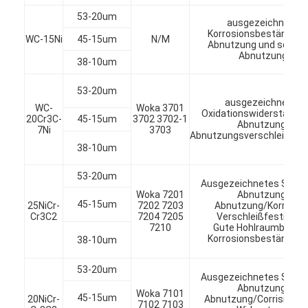
Werksbesichtigung
53-20um
ausgezeichnete
Korrosionsbeständigke
WC-15Ni
45-15um
N/M
Qualitätskontrolle
Abnutzung und schieb
Abnutzung
38-10um
Kontakt mit uns
53-20um
ausgezeichneter
Wir Reden Jetzt.
WC-
Woka 3701
Oxidationswiderstand, 
20Cr3C-
45-15um
3702 3702-1
Abnutzung,
7Ni
3703
Abnutzungsverschleißfesti
38-10um
Geworfenes Hartmetall-Pulver
53-20um
Ausgezeichnetes Schie
Woka 7201
Abnutzung,
Makrohartmetall-Pulver
45-15um
25NiCr-
7202 7203
Abnutzung/Korrosion
Cr3C2
7204 7205
Verschleißfestigkeit
Kugelförmiges geworfenes Hartmetall
7210
Gute Hohlraumbildung
Korrosionsbeständigke
38-10um
Thermische Spray-Pulver
53-20um
Ausgezeichnetes Schie
Nickel-Chrom-Pulver
Abnutzung,
Woka 7101
45-15um
20NiCr-
Abnutzung/Corrisionwe
7102 7103