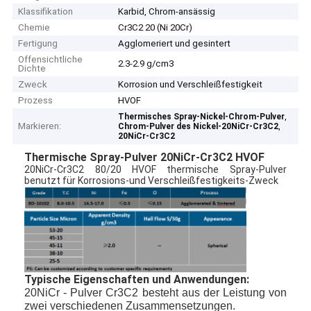
Klassifikation
Karbid, Chrom-ansässig
Chemie
Cr3C2 20 (Ni 20Cr)
Fertigung
Agglomeriert und gesintert
Offensichtliche
2.3-2.9 g/cm3
Dichte
Zweck
Korrosion und Verschleißfestigkeit
Prozess
HVOF
,
Thermisches Spray-Nickel-Chrom-Pulver
Markieren:
,
Chrom-Pulver des Nickel-20NiCr-Cr3C2
20NiCr-Cr3C2
Thermische Spray-Pulver 20NiCr-Cr3C2 HVOF
20NiCr-Cr3C2 80/20 HVOF thermische Spray-Pulver
benutzt für Korrosions-und Verschleißfestigkeits-Zweck
Typische Eigenschaften und Anwendungen:
20NiCr - Pulver Cr3C2 besteht aus der Leistung von
zwei verschiedenen Zusammensetzungen.