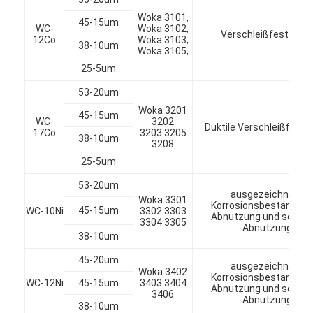
Woka 3101,
45-15um
WC-
Woka 3102,
Verschleißfestigkei
12Co
Woka 3103,
38-10um
Woka 3105,
25-5um
53-20um
Woka 3201
45-15um
WC-
3202
Duktile Verschleißfestig
17Co
3203 3205
38-10um
3208
25-5um
53-20um
ausgezeichnete
Woka 3301
Korrosionsbeständigke
45-15um
WC-10Ni
3302 3303
Abnutzung und schieb
3304 3305
Abnutzung
Zu Hause
38-10um
45-20um
Produkte
ausgezeichnete
Woka 3402
Korrosionsbeständigke
WC-12Ni
45-15um
3403 3404
Abnutzung und schieb
3406
Über uns
Abnutzung
38-10um