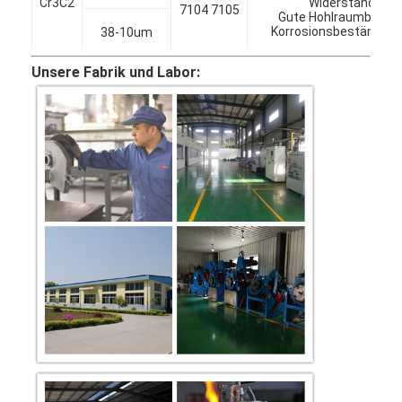
Cr3C2
Widerstand,
7104 7105
Wolframmetallpulver
Gute Hohlraumbildung
Korrosionsbeständigke
38-10um
Hartmetall-Kugel
Unsere Fabrik und Labor:
Hartmetall-Pulver
Schweißensstangen
Laserplattenpulver
Keramisches Oxid-Pulver
Niedriges Legierungspulver des Nickels