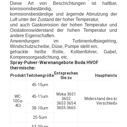
Diese Art von Beschichtungen ist haltbar,
korrosionsbeständig,
korrosionsbeständige und ärgernde Abnutzung der
Luft unter der Zustand der hoher Temperatur,
und auch Gaskorrosion der hohen Temperatur und
Oxidationswiderstand der hohen Temperatur und
andere Eigenschaften.
Anwendungen im Turbinenluftsiegelring,
Windschutzscheibe, Düse, Pumpe stellt ein,
gehackte heiße Rolle, Kolbenführer, Gabel,
Kompressorgasdichtung, etc.
Spray-Pulver-Warenangebote Boda HVOF
thermische:
Entsprechen
Produkt
Teilchengröße
Hauptleistung
Sie zu
45-15um
Woka 3651
WC-
45-11um
3652
Widerstand des korrosi
10Co-
3653 3654
Verschleißes
4Cr
3655 3665
38-10um
25-5um
53-20um