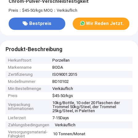
Chrom-Pulver-Verschleißfestigkeit
Preis：$45-50/kgs
MOQ：Verkäuflich
Bestpreis
Wir Reden Jetzt.
Produkt-Beschreibung
Herkunftsort
Porzellan
Markenname
BODA
Zertifizierung
ISO9001:2015
Modellnummer
BD10102
Min Bestellmenge
Verkäuflich
Preis
$45-50/kgs
10kg/Bottle, 10 oder 20 Flaschen der
Verpackung
Trommel 50kg/Steel, der Trommel
Informationen
25kg/Steel, in Paletten
Lieferzeit
7-15Days
Zahlungsbedingungen
Verkäuflich
Versorgungsmaterial-
10 Tonnen/Monat
Fähigkeit