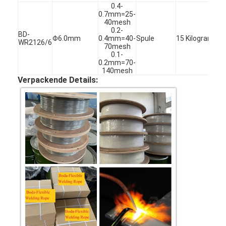
0.4-
0.7mm=25-
40mesh
0.2-
BD-
Φ6.0mm
0.4mm=40-
Spule
15 Kilogramm
WR2126/6
70mesh
0.1-
0.2mm=70-
140mesh
Verpackende Details:
Zu Hause
Produkte
Über uns