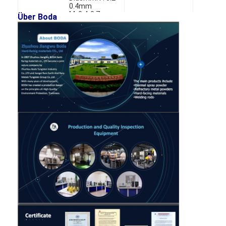
Wolframmetallpulver
0.4mm
M: 0.4-0.7mm
Über Boda
C: 0.7-1.2mm
Hartmetall-Kugel
Hartmetall-Pulver
Schweißensstangen
Laserplattenpulver
Keramisches Oxid-Pulver
Niedriges Legierungspulver des Nickels