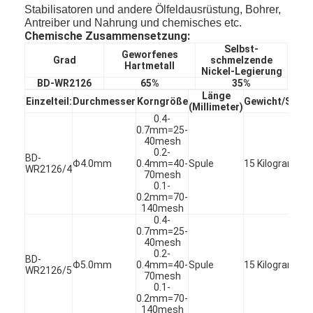
Stabilisatoren und andere Ölfeldausrüstung, Bohrer,
Antreiber und Nahrung und chemisches etc.
Chemische Zusammensetzung:
Selbst-
Geworfenes
Grad
schmelzende
Hartmetall
Nickel-Legierung
BD-WR2126
65%
35%
Länge
Einzelteil:
Durchmesser
Korngröße
Gewicht/Spule
(Millimeter)
0.4-
0.7mm=25-
40mesh
0.2-
BD-
Φ4.0mm
0.4mm=40-
Spule
15 Kilogramm
WR2126/4
70mesh
0.1-
0.2mm=70-
140mesh
0.4-
0.7mm=25-
40mesh
0.2-
BD-
Φ5.0mm
0.4mm=40-
Spule
15 Kilogramm
WR2126/5
70mesh
0.1-
0.2mm=70-
140mesh