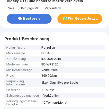
Blocky CTC und basierte Matrix vernickeln
Preis：$60-70/kgs
MOQ：Verkäuflich
Bestpreis
Wir Reden Jetzt.
Produkt-Beschreibung
Herkunftsort
Porzellan
Markenname
BODA
Zertifizierung
ISO9001:2015
Modellnummer
BD-WR2126
Min Bestellmenge
Verkäuflich
Preis
$60-70/kgs
Verpackung
5kg/10kg/15kg pro Spule
Informationen
Lieferzeit
7-15Days
Zahlungsbedingungen
Verkäuflich
Versorgungsmaterial-
10 Tonnen/Monat
Fähigkeit