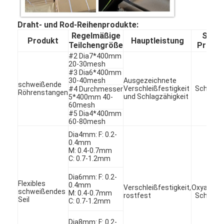
Werksbesichtigung
Draht- und Rod-Reihenprodukte:
Qualitätskontrolle
Regelmäßige
Spray
Produkt
Hauptleistung
Teilchengröße
Proze
Kontakt mit uns
#2 Dia7*400mm
20-30mesh
#3 Dia6*400mm
Wir Reden Jetzt.
30-40mesh
Ausgezeichnete
schweißende
Verschleißfestigkeit
Schweiß
#4 Durchmesser
Röhrenstangen
und Schlagzähigkeit
5*400mm 40-
60mesh
#5 Dia4*400mm
Geworfenes Hartmetall-Pulver
60-80mesh
Dia4mm: F: 0.2-
Makrohartmetall-Pulver
0.4mm
M: 0.4-0.7mm
C: 0.7-1.2mm
Kugelförmiges geworfenes Hartmetall
Dia6mm: F: 0.2-
Flexibles
0.4mm
Thermische Spray-Pulver
Verschleißfestigkeit,
Oxyacetyl
schweißendes
M: 0.4-0.7mm
rostfest
Schweiß
Seil
C: 0.7-1.2mm
Nickel-Chrom-Pulver
Dia8mm: F: 0.2-