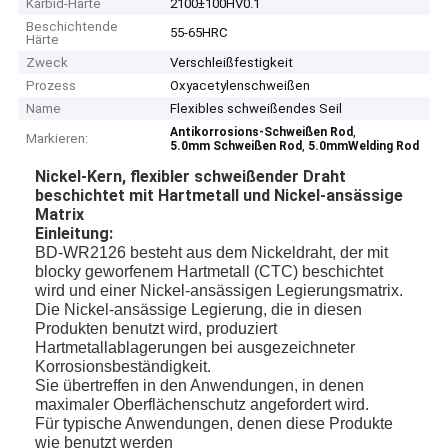
Karbid-Härte
2100±100HV0.1
Beschichtende
55-65HRC
Härte
Zweck
Verschleißfestigkeit
Prozess
Oxyacetylenschweißen
Name
Flexibles schweißendes Seil
,
Antikorrosions-Schweißen Rod
Markieren:
,
5.0mm Schweißen Rod
5.0mmWelding Rod
Nickel-Kern, flexibler schweißender Draht
beschichtet mit Hartmetall und Nickel-ansässige
Matrix
Einleitung:
BD-WR2126 besteht aus dem Nickeldraht, der mit
blocky geworfenem Hartmetall (CTC) beschichtet
wird und einer Nickel-ansässigen Legierungsmatrix.
Die Nickel-ansässige Legierung, die in diesen
Produkten benutzt wird, produziert
Hartmetallablagerungen bei ausgezeichneter
Korrosionsbeständigkeit.
Sie übertreffen in den Anwendungen, in denen
maximaler Oberflächenschutz angefordert wird.
Für typische Anwendungen, denen diese Produkte
wie benutzt werden